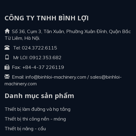
CÔNG TY TNHH BÌNH LỢI
Số 36, Cụm 3, Tân Xuân, Phường Xuân Đỉnh, Quận Bắc
Từ Liêm, Hà Nội.
Tel:
024.3722.6115
Mr LOI :
0912.353.682
Fax: +84-4-37 226119
Email:
info@binhloi-machinery.com
/
sales@binhloi-
machinery.com
Danh mục sản phẩm
thiết bị làm đường và hạ tầng
thiết bị thi công nền - móng
thiết bị nâng - cẩu