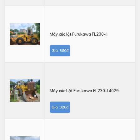
Máy xúc lật Furukawa FL230-II
Giá :380đ
Máy xúc Lật Furukawa FL230-I 4029
Giá :320đ