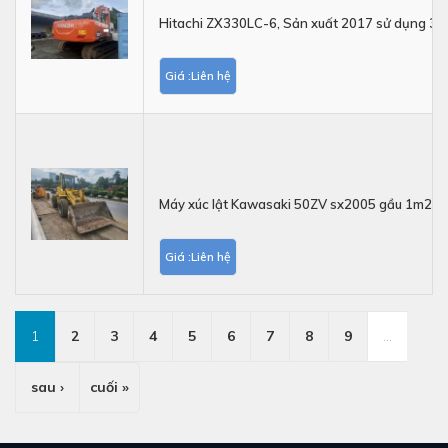
Hitachi ZX330LC-6, Sản xuất 2017 sử dụng 37
Giá :Liên hệ
Máy xúc lật Kawasaki 50ZV sx2005 gầu 1m2
Giá :Liên hệ
1
2
3
4
5
6
7
8
9
…
sau ›
cuối »