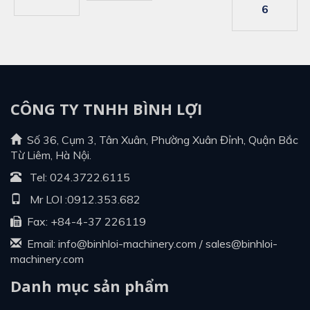
6
CÔNG TY TNHH BÌNH LỢI
Số 36, Cụm 3, Tân Xuân, Phường Xuân Đỉnh, Quận Bắc
Từ Liêm, Hà Nội.
Tel:
024.3722.6115
Mr LOI :
0912.353.682
Fax: +84-4-37 226119
Email:
info@binhloi-machinery.com
/
sales@binhloi-
machinery.com
Danh mục sản phẩm