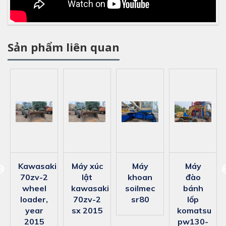
Sản phẩm liên quan
kawasaki
máy xúc
máy
máy
70zv-2
lật
khoan
đào
i
wheel
kawasaki
soilmec
bánh
loader,
70zv-2
sr80
lốp
year
sx 2015
komatsu
2015
pw130-