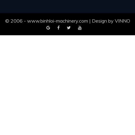
© 2006 - www.binhloi-machinery.com | Design by
VINNO