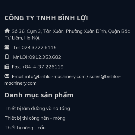
CÔNG TY TNHH BÌNH LỢI
Số 36, Cụm 3, Tân Xuân, Phường Xuân Đỉnh, Quận Bắc
Từ Liêm, Hà Nội.
Tel:
024.3722.6115
Mr LOI :
0912.353.682
Fax: +84-4-37 226119
Email:
info@binhloi-machinery.com
/
sales@binhloi-
machinery.com
Danh mục sản phẩm
thiết bị làm đường và hạ tầng
thiết bị thi công nền - móng
thiết bị nâng - cẩu