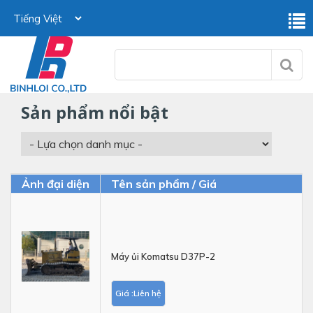
sản phẩm nổi bật
Ảnh đại diện
Tên sản phẩm / Giá
Máy ủi Komatsu D37P-2
Giá :Liên hệ