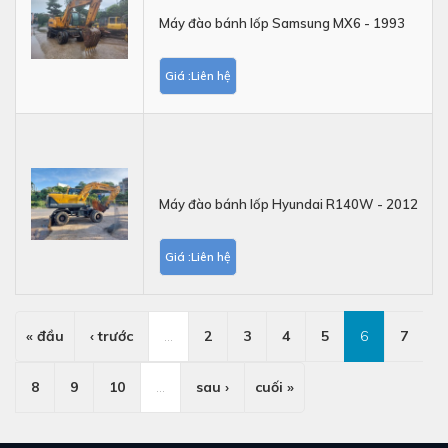
Máy đào bánh lốp Samsung MX6 - 1993
Giá :Liên hệ
Máy đào bánh lốp Hyundai R140W - 2012
Giá :Liên hệ
« đầu
‹ trước
…
2
3
4
5
6
7
8
9
10
…
sau ›
cuối »