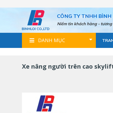
Nhảy
đến
nội
CÔNG TY TNHH BÌNH 
dung
Niềm tin khách hàng - tương 
DANH MỤC
TRA
Xe nâng người trên cao skylif