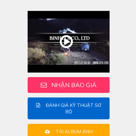
NHẬN BÁO GIÁ
ĐÁNH GIÁ KỸ THUẬT SƠ
BỘ
TẢI ALBUM ẢNH