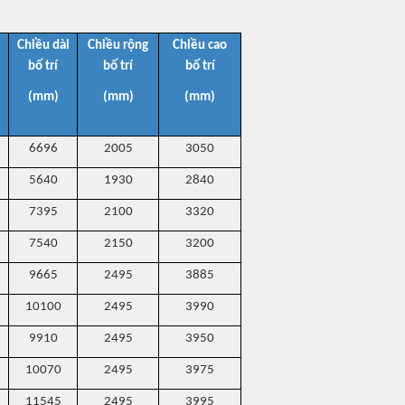
Chiều dài
Chiều rộng
Chiều cao
bố trí
bố trí
bố trí
(mm)
(mm)
(mm)
6696
2005
3050
5640
1930
2840
7395
2100
3320
7540
2150
3200
9665
2495
3885
10100
2495
3990
9910
2495
3950
10070
2495
3975
11545
2495
3995