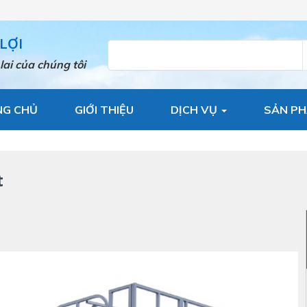
LỢI
lai của chúng tôi
NG CHỦ
GIỚI THIỆU
DỊCH VỤ
SẢN P
t