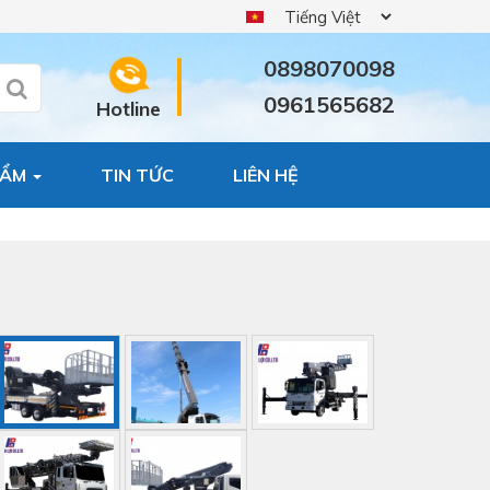
0898070098
0961565682
Hotline
HẨM
TIN TỨC
LIÊN HỆ