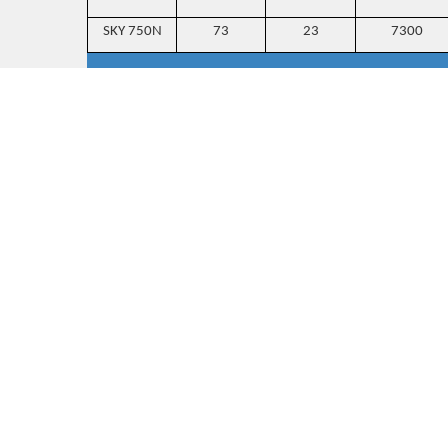
SKY 750N
73
23
7300
Skylift
là sản phẩm cộng tác giữa công ty TNHH B
Skylift
được hiểu đơn giản là xe nâng người trên c
nhau. Tầm với cao lên đến hơn 70 m. Người lao độn
có ổ cắm điện phục vụ cho những công việc cần đến
tất cả các vấn đ