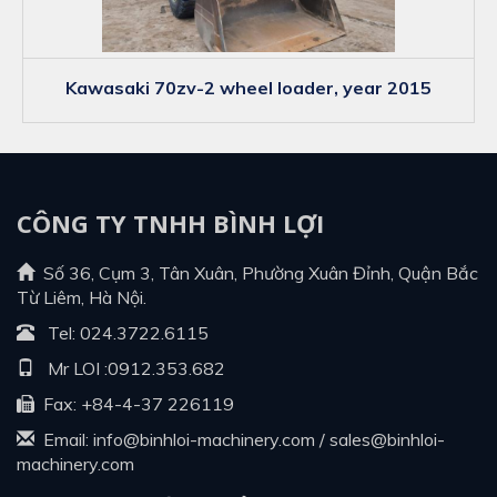
kawasaki 70zv-2 wheel loader, year 2015
CÔNG TY TNHH BÌNH LỢI
Số 36, Cụm 3, Tân Xuân, Phường Xuân Đỉnh, Quận Bắc
Từ Liêm, Hà Nội.
Tel:
024.3722.6115
Mr LOI :
0912.353.682
Fax: +84-4-37 226119
Email:
info@binhloi-machinery.com
/
sales@binhloi-
machinery.com