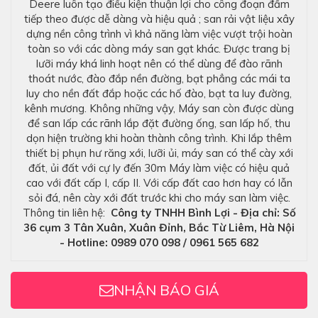
Deere luôn tạo điều kiện thuận lợi cho công đoạn đầm
tiếp theo được dễ dàng và hiệu quả ; san rải vật liệu xây
dựng nền công trình vì khả năng làm việc vượt trội hoàn
toàn so với các dòng máy san gạt khác. Được trang bị
lưỡi máy khá linh hoạt nên có thể dùng để đào rãnh
thoát nước, đào đắp nền đường, bạt phẳng các mái ta
luy cho nền đất đắp hoặc các hố đào, bạt ta luy đường,
kênh mương. Không những vậy, Máy san còn được dùng
để san lấp các rãnh lắp đặt đường ống, san lấp hố, thu
dọn hiện trường khi hoàn thành công trình. Khi lắp thêm
thiết bị phụn hư răng xới, lưỡi ủi, máy san có thể cày xới
đất, ủi đất với cự ly đến 30m Máy làm việc có hiệu quả
cao với đất cấp I, cấp II. Với cấp đất cao hơn hay có lẫn
sỏi đá, nên cày xới đất trước khi cho máy san làm việc.
Thông tin liên hệ:
Công ty TNHH Bình Lợi
- Địa chỉ: Số
36 cụm 3 Tân Xuân, Xuân Đỉnh, Bắc Từ Liêm, Hà Nội
- Hotline: 0989 070 098 / 0961 565 682
NHẬN BÁO GIÁ