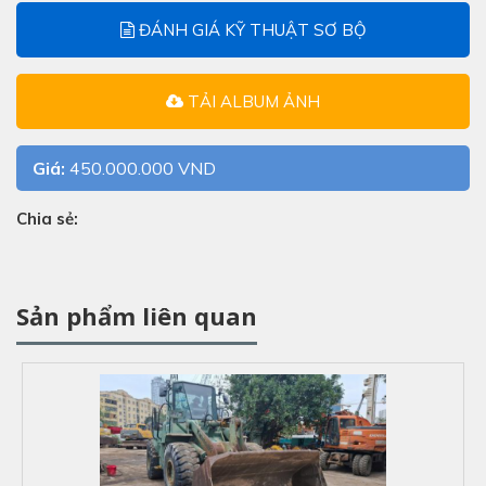
ĐÁNH GIÁ KỸ THUẬT SƠ BỘ
TẢI ALBUM ẢNH
Giá:
450.000.000 VND
Chia sẻ:
Sản phẩm liên quan