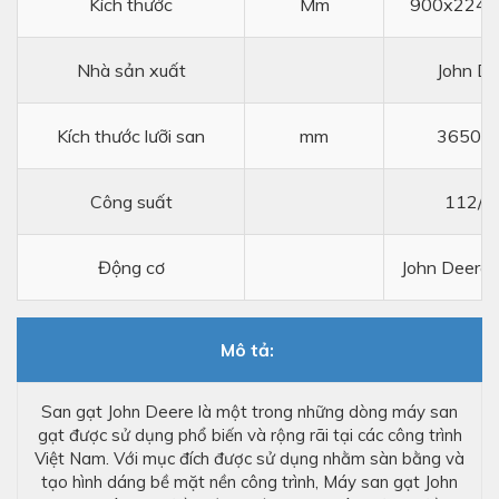
Kích thước
Mm
900x2240
Nhà sản xuất
John De
Kích thước lưỡi san
mm
3650x
Công suất
112/2
Động cơ
John Deere
Mô tả:
San gạt John Deere là một trong những dòng máy san
gạt được sử dụng phổ biến và rộng rãi tại các công trình
Việt Nam. Với mục đích được sử dụng nhằm sàn bằng và
tạo hình dáng bề mặt nền công trình, Máy san gạt John