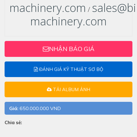
machinery.com
sales@bi
/
machinery.com
NHẬN BÁO GIÁ
ĐÁNH GIÁ KỸ THUẬT SƠ BỘ
TẢI ALBUM ẢNH
Giá:
650.000.000 VND
Chia sẻ: