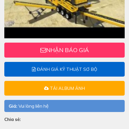
NHẬN BÁO GIÁ
ĐÁNH GIÁ KỸ THUẬT SƠ BỘ
TẢI ALBUM ẢNH
Giá:
Vui lòng liên hệ
Chia sẻ: