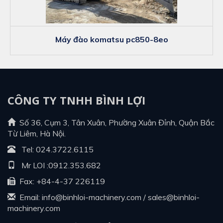
máy đào komatsu pc850-8eo
CÔNG TY TNHH BÌNH LỢI
Số 36, Cụm 3, Tân Xuân, Phường Xuân Đỉnh, Quận Bắc
Từ Liêm, Hà Nội.
Tel:
024.3722.6115
Mr LOI :
0912.353.682
Fax: +84-4-37 226119
Email:
info@binhloi-machinery.com
/
sales@binhloi-
machinery.com