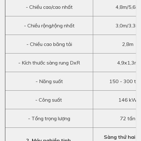
- Chiều cao/cao nhất
4,8m/5,6m
- Chiều rộng/rộng nhất
3,0m/3,3m
- Chiều cao băng tải
2,8m
- Kích thước sàng rung DxR
4,9x1,3m
- Năng suất
150 - 300 tấ
- Công suất
146 kW
- Tổng trọng lượng
72 tấn
Sàng thứ hai (
2. Máy nghiền tinh