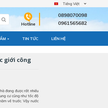
0898070098
0961565682
Hotline
HẨM
TIN TỨC
LIÊN HỆ
c giới công
nhà đang được rất nhiều
hung cư cũng như tốc độ
năm về trước. Vậy nước