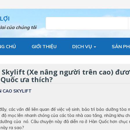
LỢI
lai của chúng tôi
NG CHỦ
GIỚI THIỆU
DỊCH VỤ
SẢN P
 Skylift (Xe nâng người trên cao) đươ
 Quốc ưa thích?
N CAO SKYLIFT
y, các vấn đề liên quan đế việc vệ sinh, bảo trì bảo dưỡng tòa 
 độ mọc lên nhanh chóng của các tòa nhà cao tầng, những khu c
dưỡng của nó. Câu chuyện này đã diễn ra ở Hàn Quốc hơn chục 
 này ra sao?