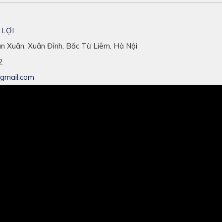
 LỢI
ân Xuân, Xuân Đỉnh, Bắc Từ Liêm, Hà Nội
2
@gmail.com