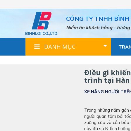
Nhảy
đến
nội
CÔNG TY TNHH BÌNH 
dung
Niềm tin khách hàng - tương 
DANH MỤC
TRA
Điều gì khiến
trình tại Hàn
XE NÂNG NGƯỜI TRÊ
Trong những năm gần đâ
người quan tâm bởi tốc
xuống cấp và cần bảo 
này đã sử lý tình huống